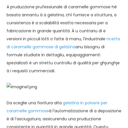
A pruduzzione prufessiunale di caramelle gommose hè
basata annantu à a gelatina, chì furnisce a struttura, a
cunsistenza è a scalabilità esatta necessaria per a
fabricazione in grande quantità. À u cuntrariu di e
versioni in picculi lotti o fatte à manu, l'industriale
ricetta
di caramelle gommose di gelatina
anu bisognu di
formule studiate in dettagliu, equipaggiamenti
spezializati è un strettu cuntrollu di qualità per ghjunghje
à i requisiti cummerciali.
n
Da sceglie una fioritura alta
gelatina in polvere per
caramelle gommose
à l'automatizazione di a deposizione
è di l'asciugatura, assicurendu una pruduzzione
consistente in quantità in grande quantità. Questu