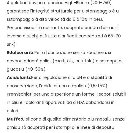
A gelatina bovina o porcina High-Bloom (200-250)
garantisce l'integrità strutturale per u stampaggio è u
sstampaggio à alta velocità da 6 à 10% in pesu.
Per una viscosità costante, aduprate acqua d'osmosi
inversa o suchji di frutta clarificati cuncentrati à 65-70
Brix).
Edulcoranti:
Per a fabricazione senza zuccheru, si
devenu aduprà polioli (maltitolu, eritritolu) o sciroppu di
glucosiu (40-50%).
Acidulanti:
Per a regulazione di u pH è a stabilità di
conservazione, l'acidu citricu o malicu (0,5-1,5%).
Premischiati per una dispersione uniforme, i sapori solubili
in oliu è i coloranti appruvati da a FDA abbondanu in
culori.
Muffe:
U silicone di qualità alimentaria o u metallu senza
amidu sò aduprati per i stampi di e linee di depositu