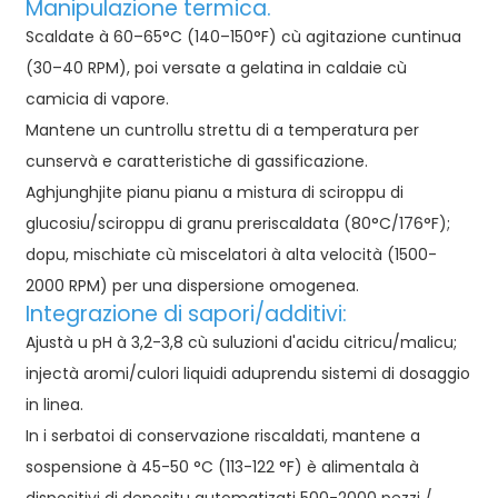
Manipulazione termica.
Scaldate à 60–65°C (140–150°F) cù agitazione cuntinua
(30–40 RPM), poi versate a gelatina in caldaie cù
camicia di vapore.
Mantene un cuntrollu strettu di a temperatura per
cunservà e caratteristiche di gassificazione.
Aghjunghjite pianu pianu a mistura di sciroppu di
glucosiu/sciroppu di granu preriscaldata (80°C/176°F);
dopu, mischiate cù miscelatori à alta velocità (1500-
2000 RPM) per una dispersione omogenea.
Integrazione di sapori/additivi:
Ajustà u pH à 3,2-3,8 cù suluzioni d'acidu citricu/malicu;
injectà aromi/culori liquidi aduprendu sistemi di dosaggio
in linea.
In i serbatoi di conservazione riscaldati, mantene a
sospensione à 45-50 °C (113-122 °F) è alimentala à