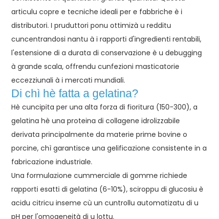
articulu copre e tecniche ideali per e fabbriche è i
distributori. I pruduttori ponu ottimizà u redditu
cuncentrandosi nantu à i rapporti d'ingredienti rentabili,
l'estensione di a durata di conservazione è u debugging
à grande scala, offrendu cunfezioni masticatorie
eccezziunali à i mercati mundiali.
Di chì hè fatta a gelatina?
e
Hè cuncipita per una alta forza di fioritura (150-300), a
gelatina hè una proteina di collagene idrolizzabile
a
derivata principalmente da materie prime bovine o
porcine, chì garantisce una gelificazione consistente in a
fabricazione industriale.
Una formulazione cummerciale di gomme richiede
rapporti esatti di gelatina (6-10%), sciroppu di glucosiu è
acidu citricu inseme cù un cuntrollu automatizatu di u
pH per l'omogeneità di u lottu.