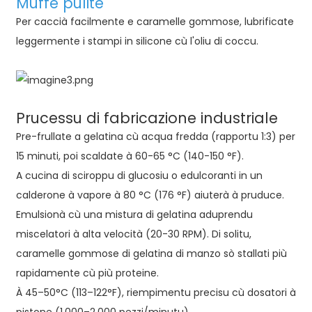
Muffe pulite
Per caccià facilmente e caramelle gommose, lubrificate
leggermente i stampi in silicone cù l'oliu di coccu.
Prucessu di fabricazione industriale
Pre-frullate a gelatina cù acqua fredda (rapportu 1:3) per
15 minuti, poi scaldate à 60-65 °C (140-150 °F).
A cucina di sciroppu di glucosiu o edulcoranti in un
calderone à vapore à 80 °C (176 °F) aiuterà à pruduce.
Emulsionà cù una mistura di gelatina aduprendu
miscelatori à alta velocità (20-30 RPM). Di solitu,
caramelle gommose di gelatina di manzo
sò stallati più
rapidamente cù più proteine.
À 45–50°C (113–122°F), riempimentu precisu cù dosatori à