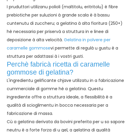
I pruduttori utilizanu polioli (maltitolu, eritritolu) è fibre
prebiotiche per suluzioni à grande scala è à bassu
cuntenutu di zuccheru; a gelatina à alta fioritura (250+)
hè necessaria per priservà a struttura in e linee di
deposizione à alta velocità.
Gelatina in polvere per
caramelle gommose
vi permette di regulà u gustu è a
struttura per adattassi à i vostri gusti.
Perchè fabricà
ricetta di caramelle
gommose di gelatina
?
L'ingredientu gelificante chjave utilizatu in a fabricazione
cummerciale di gomme hè a gelatina. Questu
ingrediente offre a struttura ideale, a flessibilità è a
qualità di scioglimentu in bocca necessaria per a
fabricazione di massa.
Cù a gelatina derivata da bovini preferita per u so sapore
neutru è a forte forza di u gel, a gelatina di qualità