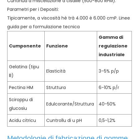
Cuntinuà a miscelazione à cisaille (500-800 RPM).
Parametri per i Depositi:
Tipicamente, a viscosità hè trà 4.000 è 6.000 cmP. Linee
guida per a formulazione tecnica
Gamma di
Cumponente
Funzione
regulazione
industriale
Gelatina (tipu
Elasticità
3–5% p/p
B)
Pectina HM
Struttura
6-10% p/r
Sciroppu di
Edulcorante/Struttura
40-50%
glucosiu
Acidu citricu
Cuntrollu di u pH
0,5-1,2%
Metodologie di fabricazione di gomme