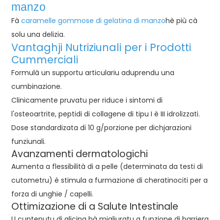
manzo
Fà
caramelle gommose di gelatina di manzo
hè più cà
solu una delizia.
Vantaghji Nutriziunali per i Prodotti
Cummerciali
Formulà un supportu articulariu aduprendu una
cumbinazione.
Clinicamente pruvatu per riduce i sintomi di
l'osteoartrite, peptidi di collagene di tipu I è III idrolizzati.
Dose standardizata di 10 g/porzione per dichjarazioni
funziunali.
Avanzamenti dermatologichi
Aumenta a flessibilità di a pelle (determinata da testi di
cutometru) è stimula a furmazione di cheratinociti per a
forza di unghie / capelli.
Ottimizazione di a Salute Intestinale
U cuntenutu di glicina hà migliuratu a funzione di barriera