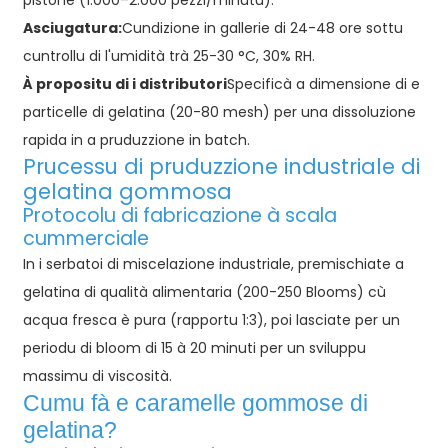
pistone (1.000–2.000 pezzi/minutu).
Asciugatura:
Cundizione in gallerie di 24-48 ore sottu
cuntrollu di l'umidità trà 25-30 °C, 30% RH.
À propositu di i distributori
Specificà a dimensione di e
particelle di gelatina (20-80 mesh) per una dissoluzione
rapida in a pruduzzione in batch.
Prucessu di pruduzzione industriale di
gelatina gommosa
Protocolu di fabricazione à scala
cummerciale
In i serbatoi di miscelazione industriale, premischiate a
gelatina di qualità alimentaria (200-250 Blooms) cù
acqua fresca è pura (rapportu 1:3), poi lasciate per un
periodu di bloom di 15 à 20 minuti per un sviluppu
massimu di viscosità.
Cumu fà e caramelle gommose di
gelatina?