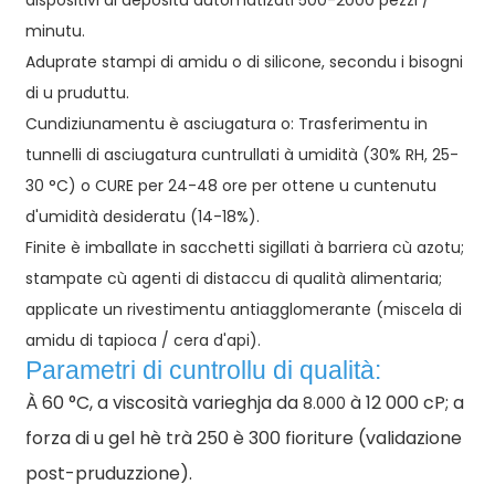
dispositivi di depositu automatizati 500-2000 pezzi /
minutu.
Aduprate stampi di amidu o di silicone, secondu i bisogni
di u pruduttu.
Cundiziunamentu è asciugatura o: Trasferimentu in
tunnelli di asciugatura cuntrullati à umidità (30% RH, 25-
30 °C) o CURE per 24-48 ore per ottene u cuntenutu
d'umidità desideratu (14-18%).
Finite è imballate in sacchetti sigillati à barriera cù azotu;
stampate cù agenti di distaccu di qualità alimentaria;
applicate un rivestimentu antiagglomerante (miscela di
amidu di tapioca / cera d'api).
Parametri di cuntrollu di qualità:
À 60 °C, a viscosità varieghja da
à 12 000 cP; a
8.000
forza di u gel hè trà 250 è 300 fioriture (validazione
post-pruduzzione).