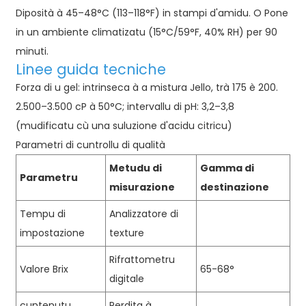
Diposità à 45–48°C (113–118°F) in stampi d'amidu. O Pone
in un ambiente climatizatu (15°C/59°F, 40% RH) per 90
minuti.
Linee guida tecniche
Forza di u gel: intrinseca à a mistura Jello, trà 175 è 200.
2.500–3.500 cP à 50°C; intervallu di pH: 3,2–3,8
(mudificatu cù una suluzione d'acidu citricu)
Parametri di cuntrollu di qualità
Metudu di
Gamma di
Parametru
misurazione
destinazione
Tempu di
Analizzatore di
impostazione
texture
Rifrattometru
Valore Brix
65-68°
digitale
cuntenutu
Perdita à