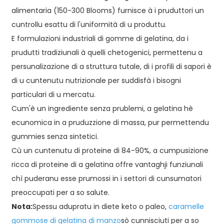
alimentaria (150-300 Blooms) furnisce à i pruduttori un
cuntrollu esattu di l'uniformità di u produttu.
E formulazioni industriali di gomme di gelatina, da i
prudutti tradiziunali à quelli chetogenici, permettenu a
persunalizazione di a struttura tutale, di i profili di sapori è
di u cuntenutu nutrizionale per suddisfà i bisogni
particulari di u mercatu.
Cum'è un ingrediente senza prublemi, a gelatina hè
ecunomica in a pruduzzione di massa, pur permettendu
gummies senza sintetici.
Cù un cuntenutu di proteine ​​di 84-90%, a cumpusizione
ricca di proteine ​​di a gelatina offre vantaghji funziunali
chì puderanu esse prumossi in i settori di cunsumatori
preoccupati per a so salute.
Nota:
Spessu adupratu in diete keto o paleo,
caramelle
gommose di gelatina di manzo
sò cunnisciuti per a so