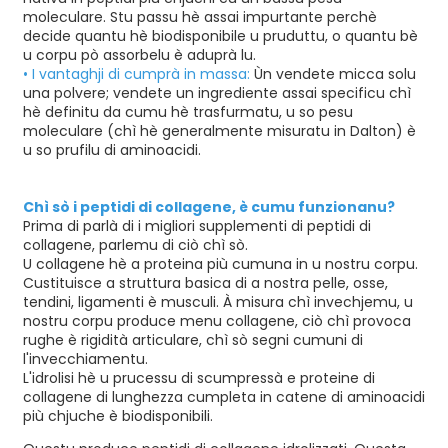
moleculare. Stu passu hè assai impurtante perchè
decide quantu hè biodisponibile u pruduttu, o quantu bè
u corpu pò assorbelu è aduprà lu.
• I vantaghji di cumprà in massa:
Ùn vendete micca solu
una polvere; vendete un ingrediente assai specificu chì
hè definitu da cumu hè trasfurmatu, u so pesu
moleculare (chì hè generalmente misuratu in Dalton) è
u so prufilu di aminoacidi.
Chì sò i peptidi di collagene, è cumu funzionanu?
e
Prima di parlà di i migliori supplementi di peptidi di
collagene, parlemu di ciò chì sò.
U collagene hè a proteina più cumuna in u nostru corpu.
a
Custituisce a struttura basica di a nostra pelle, osse,
tendini, ligamenti è musculi. À misura chì invechjemu, u
nostru corpu produce menu collagene, ciò chì provoca
rughe è rigidità articulare, chì sò segni cumuni di
l'invecchiamentu.
L'idrolisi hè u prucessu di scumpressà e proteine ​​di
collagene di lunghezza cumpleta in catene di aminoacidi
più chjuche è biodisponibili.