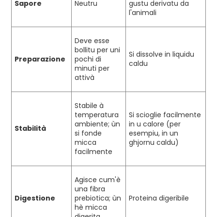
Sapore
Neutru
gustu derivatu da
l'animali
Deve esse
bollitu per uni
Si dissolve in liquidu
Preparazione
pochi di
caldu
minuti per
attivà
Stabile à
temperatura
Si scioglie facilmente
ambiente; ùn
in u calore (per
Stabilità
si fonde
esempiu, in un
micca
ghjornu caldu)
facilmente
Agisce cum'è
una fibra
Digestione
prebiotica; ùn
Proteina digeribile
hè micca
digerita