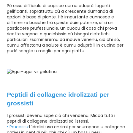
Pò esse difficiule di capisce cumu aduprà l'agenti
gelificanti, soprattuttu cù a crescente dumanda di
opzioni à base di piante. Hè impurtante cunnosce e
differenze basiche trà queste duie putenze, sì sì un
pasticcere prufessiunale, un cuocu di casa chì prova
ricette vegane, o qualchissia cù bisogni dietetichi
particulari. Esamineremu da induve venenu, ciò chì sò,
cumu affettanu a salute è cumu aduprà li in cucina per
pudè sceglie u megliu per ogni piattu.
n
Peptidi di collagene idrolizzati per
grossisti
I grossisti devenu sapè ciò chì vendenu. Micca tutti i
peptidi di collagene idrolizzati sò listessi.
• Prucessu:
L'idrolisi usa enzimi per scumpone u collagene
nativu in peptidi più chjuchi cù un bassu pesu