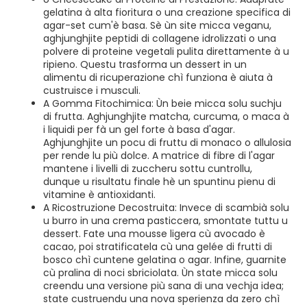
gelatina à alta fioritura o una creazione specifica di
agar-set cum'è basa. Sè ùn site micca veganu,
aghjunghjite peptidi di collagene idrolizzati o una
polvere di proteine ​​vegetali pulita direttamente à u
ripieno. Questu trasforma un dessert in un
alimentu di ricuperazione chì funziona è aiuta à
custruisce i musculi.
A Gomma Fitochimica: Ùn beie micca solu suchju
di frutta. Aghjunghjite matcha, curcuma, o maca à
i liquidi per fà un gel forte à basa d'agar.
Aghjunghjite un pocu di fruttu di monaco o allulosia
per rende lu più dolce. A matrice di fibre di l'agar
mantene i livelli di zuccheru sottu cuntrollu,
dunque u risultatu finale hè un spuntinu pienu di
vitamine è antioxidanti.
A Ricostruzione Decostruita: Invece di scambià solu
u burro in una crema pasticcera, smontate tuttu u
dessert. Fate una mousse ligera cù avocado è
cacao, poi stratificatela cù una gelée di frutti di
bosco chì cuntene gelatina o agar. Infine, guarnite
cù pralina di noci sbriciolata. Ùn state micca solu
creendu una versione più sana di una vechja idea;
state custruendu una nova sperienza da zero chì