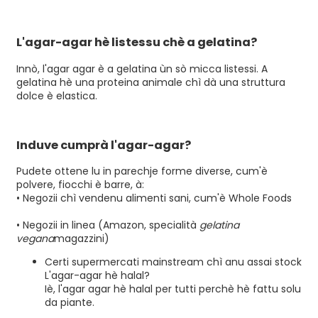
L'agar-agar hè listessu chè a gelatina?
Innò, l'agar agar è a gelatina ùn sò micca listessi. A
gelatina hè una proteina animale chì dà una struttura
dolce è elastica.
Induve cumprà l'agar-agar?
Pudete ottene lu in parechje forme diverse, cum'è
polvere, fiocchi è barre, à:
• Negozii chì vendenu alimenti sani, cum'è Whole Foods
• Negozii in linea (Amazon, specialità
gelatina
vegana
magazzini)
Certi supermercati mainstream chì anu assai stock
L'agar-agar hè halal?
Iè, l'agar agar hè halal per tutti perchè hè fattu solu
da piante.