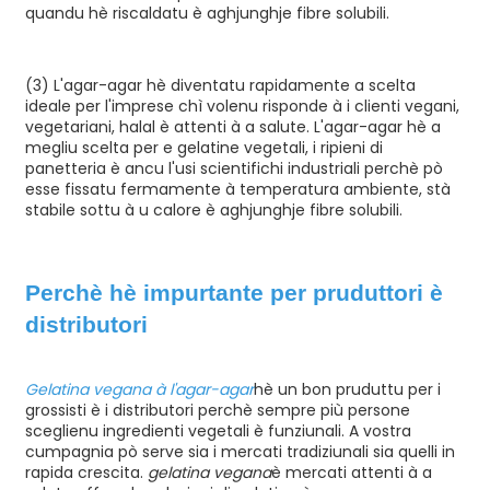
quandu hè riscaldatu è aghjunghje fibre solubili.
(3) L'agar-agar hè diventatu rapidamente a scelta
ideale per l'imprese chì volenu risponde à i clienti vegani,
vegetariani, halal è attenti à a salute. L'agar-agar hè a
megliu scelta per e gelatine vegetali, i ripieni di
panetteria è ancu l'usi scientifichi industriali perchè pò
esse fissatu fermamente à temperatura ambiente, stà
stabile sottu à u calore è aghjunghje fibre solubili.
Perchè hè impurtante per
pruduttori è
distributori
Gelatina vegana à l'agar-agar
hè un bon pruduttu per i
grossisti è i distributori perchè sempre più persone
sceglienu ingredienti vegetali è funziunali. A vostra
cumpagnia pò serve sia i mercati tradiziunali sia quelli in
rapida crescita.
gelatina vegana
è mercati attenti à a