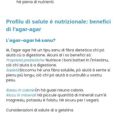
hè piena di nutrienti.
Profilu di salute è nutrizionale: benefici
di l'agar-agar
L'agar-agar hè sanu?
Iè, l'agar agar hè un tipu sanu di fibra dietetica chì pò
aiutà cù a digestione. Alcuni di i so benefici sò:
Proprietà prebiotiche:
Nutrisce i boni batteri in l'intestinu,
ciò chì aiuta à a digestione.
Sazietà:
Siccomu hè una fibra solubile, pò aiutà à sente si
pienu più longu, ciò chì pò aiutà à cuntrullà u vostru
pesu.
Bassu in calorie:
Ùn hà guasi nisuna caloria.
Riccu in minerali:
Hà piccule quantità di minerali cum'è
magnesiu, potassiu è folatu. Hè sicuru per i vegani.
Cunsiderazioni di salute di a gelatina