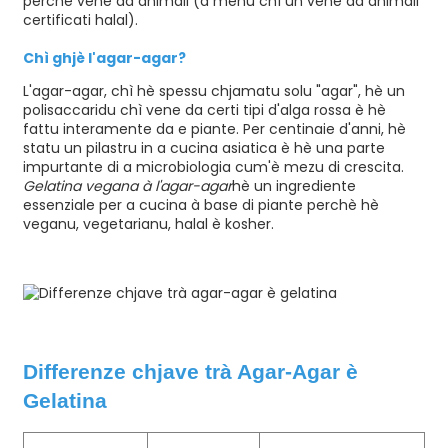
perchè vene da animali (a menu chì ùn vene da animali
certificati halal).
Chì ghjè l'agar-agar?
L'agar-agar, chì hè spessu chjamatu solu "agar", hè un
polisaccaridu chì vene da certi tipi d'alga rossa è hè
fattu interamente da e piante. Per centinaie d'anni, hè
statu un pilastru in a cucina asiatica è hè una parte
impurtante di a microbiologia cum'è mezu di crescita.
Gelatina vegana à l'agar-agar
hè un ingrediente
essenziale per a cucina à base di piante perchè hè
veganu, vegetarianu, halal è kosher.
Differenze chjave trà Agar-Agar è
Gelatina