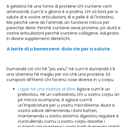
A gelatina hè una fonte di proteine ​​chì cuntene certi
aminoacidi, cum'è a glicina è a prolina, chì sò boni per a
salute di e vostre articulazioni, di a pelle è di l'intestinu.
Ma perchè vene da l'animali, ùn funziona micca per
parechje diete. Perchè cuntene assai proteine, pò aiutà e
vostre articulazioni perchè cuntene collagene. Aduprata
in diversi supplementi dietetichi.
.
A lente di u benessere: duie vie per a salute
Dumandà ciò chì hè "più sanu" hè cum'è dumandà s'è
una vitamina hè megliu per voi chè una proteina. Sò
cumposti diffirenti chì facenu cose diverse in u corpu.
L'agar hè una matrice di fibre:
Agisce cum'è un
prebioticu. Hè un carboidratu chì u vostru corpu ùn
pò micca scumpone, è agisce cum'è
un'impalcatura per u vostru microbioma. Aiuta a
vostra salute alimentendu i boni batteri,
mantenendu u vostru sistema digestivu regulare è
cuntrullendu cumu u vostru corpu assorbe i
nutrienti per mantene i vostri livelli di energia stabili.