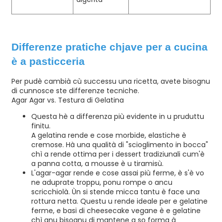
Differenze pratiche chjave per a cucina
è a pasticceria
Per pudè cambià cù successu una ricetta, avete bisognu
di cunnosce ste differenze tecniche.
Agar Agar vs. Testura di Gelatina
Questa hè a differenza più evidente in u pruduttu
finitu.
A gelatina rende e cose morbide, elastiche è
cremose. Hà una qualità di "scioglimento in bocca"
chì a rende ottima per i dessert tradiziunali cum'è
a panna cotta, a mousse è u tiramisù.
L'agar-agar rende e cose assai più ferme, è s'è vo
ne aduprate troppu, ponu rompe o ancu
scricchiolà. Ùn si stende micca tantu è face una
rottura netta. Questu u rende ideale per e gelatine
ferme, e basi di cheesecake vegane è e gelatine
chì anu bisognu di mantene a so forma à