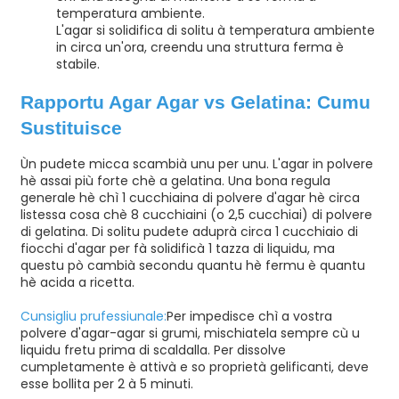
temperatura ambiente.
L'agar si solidifica di solitu à temperatura ambiente
in circa un'ora, creendu una struttura ferma è
stabile.
Rapportu Agar Agar vs Gelatina: Cumu
Sustituisce
Ùn pudete micca scambià unu per unu. L'agar in polvere
hè assai più forte chè a gelatina. Una bona regula
generale hè chì 1 cucchiaina di polvere d'agar hè circa
listessa cosa chè 8 cucchiaini (o 2,5 cucchiai) di polvere
di gelatina. Di solitu pudete aduprà circa 1 cucchiaio di
fiocchi d'agar per fà solidificà 1 tazza di liquidu, ma
questu pò cambià secondu quantu hè fermu è quantu
hè acida a ricetta.
Cunsigliu prufessiunale:
Per impedisce chì a vostra
polvere d'agar-agar si grumi, mischiatela sempre cù u
liquidu fretu prima di scaldalla. Per dissolve
cumpletamente è attivà e so proprietà gelificanti, deve
esse bollita per 2 à 5 minuti.