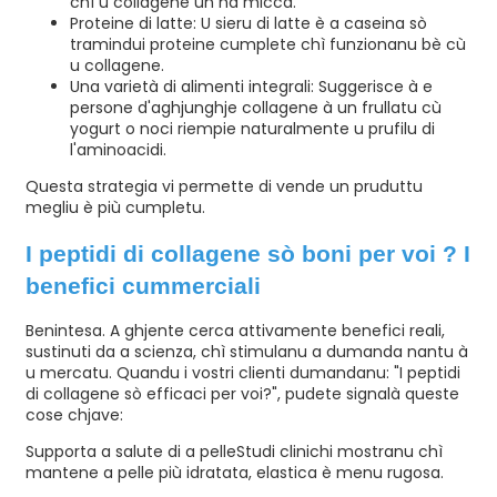
chì u collagene ùn hà micca.
Proteine ​​di latte: U sieru di latte è a caseina sò
tramindui proteine ​​cumplete chì funzionanu bè cù
u collagene.
Una varietà di alimenti integrali: Suggerisce à e
persone d'aghjunghje collagene à un frullatu cù
yogurt o noci riempie naturalmente u prufilu di
l'aminoacidi.
Questa strategia vi permette di vende un pruduttu
megliu è più cumpletu.
I peptidi di collagene sò boni per voi ? I
benefici cummerciali
Benintesa. A ghjente cerca attivamente benefici reali,
sustinuti da a scienza, chì stimulanu a dumanda nantu à
u mercatu. Quandu i vostri clienti dumandanu: "I peptidi
di collagene sò efficaci per voi?", pudete signalà queste
cose chjave:
Supporta a salute di a pelle
Studi clinichi mostranu chì
mantene a pelle più idratata, elastica è menu rugosa.