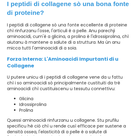
I peptidi di collagene sò una bona fonte
di proteine?
I peptidi di collagene sò una fonte eccellente di proteine ​​
chì rinfurzanu l'osse, l'articuli è a pelle. Anu parechji
aminoacidi, cum'è a glicina, a prolina è l'idrossiprolina, chì
aiutanu à mantene a salute di a struttura. Ma ùn anu
micca tutti l'aminoacidi di a soia.
Forza Interna: L'Aminoacidi Impurtanti di u
Collagene
U putere unicu di i peptidi di collagene vene da u fattu
chì i so aminoacidi sò principalmente custituiti da trè
aminoacidi chì custituiscenu u tessutu connettivu:
Glicina
Idrossiprolina
Prolina
Quessi aminoacidi rinfurzanu u collagene. Stu prufilu
specificu hè ciò chì u rende cusì efficace per sustene a
densità ossea, l'elasticità di a pelle è a salute di