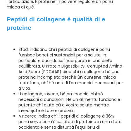
l'articulazioni. E proteine ​​in polvere regulare ùn ponu
micca dì què.
Peptidi di collagene è qualità di e
proteine
Studi indicanu chì i peptidi di collagene ponu
furnisce benefici sustanziali per a salute, in
particulare quandu sò incorporati in una dieta
equilibrata. U Protein Digestibility-Corrupted Amino
Acid Score (PDCAAS) dice chì u collagene hè una
proteina incompleta perchè ùn cuntene micca
triptofanu, chì hè unu di l'aminoacidi necessarii per
a vita.
U collagene, invece, hà aminoacidi chì sò
necessarii à cundizioni. Hè un alimentu funzionale
putente chì aiuta cù a vostra salute mentre
invechjate è fate eserciziu.
A ricerca indica chì i peptidi di collagene à 36%
ponu serve cum'è sustituti di proteine ​​in una dieta
occidentale senza disturbà l'equilibriu di