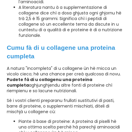
l'aminoacidi.
A literatura nantu à a supplementazione di
collagene dice chì a dosa ghjusta ogni ghjornu hè
trà 2,5 è 15 grammi. Significa chì i peptidi di
collagene sò un eccellente tema da discute in u
cuntestu di a qualità di e proteine ​​è di a nutrizione
funzionale.
Cumu fà di u collagene una proteina
cumpleta
A natura "incompleta" di u collagene ùn hè micca un
vicolo cieco; hè una chance per creà qualcosa di novu.
Pudete fà di u collagenu una proteina
cumpleta
aghjunghjendu altre fonti di proteine ​​chì
riempienu e so lacune nutrizionali.
Sè i vostri clienti preparanu frullati sustitutivi di pasti,
barre di proteine, o supplementi mischiati, diteli di
mischjà u collagene cù:
Piante à base di proteine: A proteina di piselli hè
una ottima scelta perchè hà parechji aminoacidi