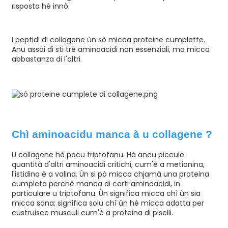
risposta hè innò.
I peptidi di collagene ùn sò micca proteine ​​cumplette.
Anu assai di sti trè aminoacidi non essenziali, ma micca
abbastanza di l'altri.
Chì aminoacidu manca à u collagene ?
U collagene hè pocu triptofanu. Hà ancu piccule
quantità d'altri aminoacidi critichi, cum'è a metionina,
l'istidina è a valina. Ùn si pò micca chjamà una proteina
cumpleta perchè manca di certi aminoacidi, in
particulare u triptofanu. Ùn significa micca chì ùn sia
micca sana; significa solu chì ùn hè micca adatta per
custruisce musculi cum'è a proteina di piselli.