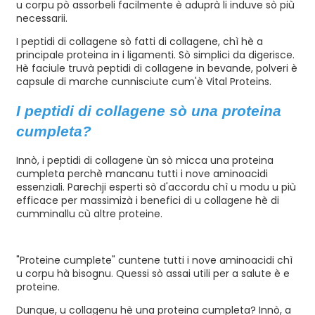
u corpu pò assorbeli facilmente è aduprà li induve sò più
necessarii.
I peptidi di collagene sò fatti di collagene, chì hè a
principale proteina in i ligamenti. Sò simplici da digerisce.
Hè faciule truvà peptidi di collagene in bevande, polveri è
capsule di marche cunnisciute cum'è Vital Proteins.
I peptidi di collagene sò una proteina
cumpleta?
e
Innò, i peptidi di collagene ùn sò micca una proteina
cumpleta perchè mancanu tutti i nove aminoacidi
essenziali. Parechji esperti sò d'accordu chì u modu u più
a
efficace per massimizà i benefici di u collagene hè di
cumminallu cù altre proteine.
"Proteine ​​cumplete" cuntene tutti i nove aminoacidi chì
u corpu hà bisognu. Quessi sò assai utili per a salute è e
proteine.
Dunque, u collagenu hè una proteina cumpleta? Innò, a