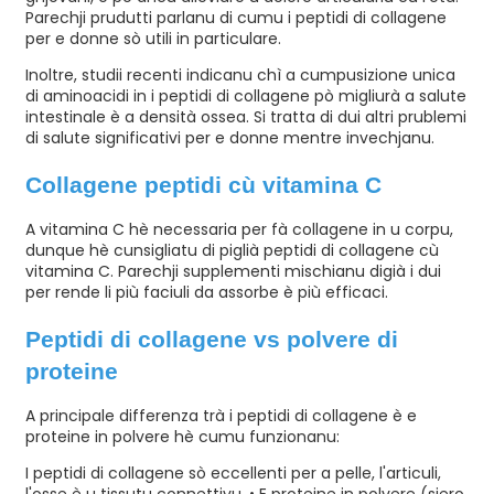
Parechji prudutti parlanu di cumu i peptidi di collagene
per e donne sò utili in particulare.
Inoltre, studii recenti indicanu chì a cumpusizione unica
di aminoacidi in i peptidi di collagene pò migliurà a salute
intestinale è a densità ossea. Si tratta di dui altri prublemi
di salute significativi per e donne mentre invechjanu.
Collagene
peptidi cù vitamina C
A vitamina C hè necessaria per fà collagene in u corpu,
dunque hè cunsigliatu di piglià peptidi di collagene cù
vitamina C. Parechji supplementi mischianu digià i dui
per rende li più faciuli da assorbe è più efficaci.
Peptidi di collagene vs polvere di
proteine
A principale differenza trà i peptidi di collagene è e
proteine ​​in polvere hè cumu funzionanu:
I peptidi di collagene sò eccellenti per a pelle, l'articuli,
l'osse è u tissutu connettivu. • E proteine ​​in polvere (siero