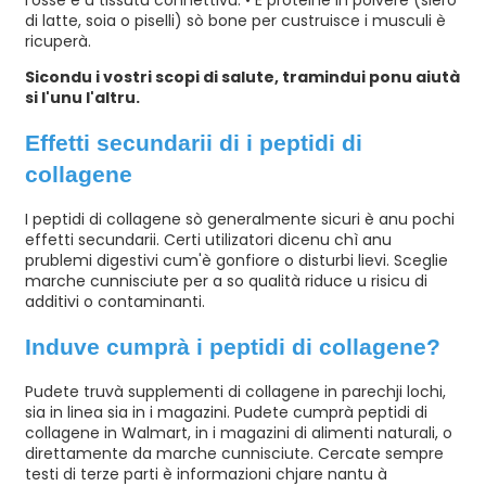
di latte, soia o piselli) sò bone per custruisce i musculi è
ricuperà.
Sicondu i vostri scopi di salute, tramindui ponu aiutà
si l'unu l'altru.
Effetti secundarii di i peptidi di
collagene
I peptidi di collagene sò generalmente sicuri è anu pochi
effetti secundarii. Certi utilizatori dicenu chì anu
prublemi digestivi cum'è gonfiore o disturbi lievi. Sceglie
marche cunnisciute per a so qualità riduce u risicu di
additivi o contaminanti.
Induve cumprà i peptidi di collagene?
Pudete truvà supplementi di collagene in parechji lochi,
sia in linea sia in i magazini. Pudete cumprà peptidi di
collagene in Walmart, in i magazini di alimenti naturali, o
direttamente da marche cunnisciute. Cercate sempre
testi di terze parti è informazioni chjare nantu à