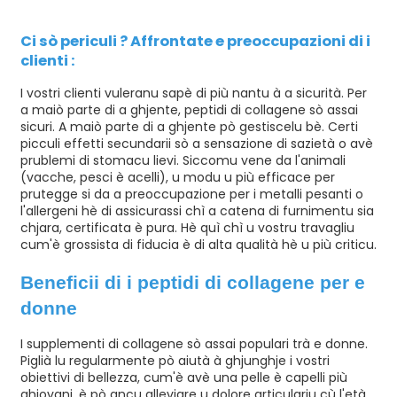
Ci sò periculi ? Affrontate e preoccupazioni di i
clienti :
I vostri clienti vuleranu sapè di più nantu à a sicurità. Per
a maiò parte di a ghjente,
peptidi di collagene
sò assai
sicuri. A maiò parte di a ghjente pò gestiscelu bè. Certi
picculi effetti secundarii sò a sensazione di sazietà o avè
prublemi di stomacu lievi. Siccomu vene da l'animali
(vacche, pesci è acelli), u modu u più efficace per
prutegge si da a preoccupazione per i metalli pesanti o
l'allergeni hè di assicurassi chì a catena di furnimentu sia
chjara, certificata è pura. Hè quì chì u vostru travagliu
cum'è grossista di fiducia è di alta qualità hè u più criticu.
Beneficii di i peptidi di collagene per e
donne
I supplementi di collagene sò assai populari trà e donne.
Piglià lu regularmente pò aiutà à ghjunghje i vostri
obiettivi di bellezza, cum'è avè una pelle è capelli più
ghjovani, è pò ancu alleviare u dolore articulariu cù l'età.