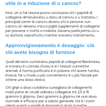
utile in a riduzione di u cancru?
Innò, ùn ci hè nisuna prova conclusiva chì i peptidi di
collagene diminuiscenu u risicu di cancru o u trattanu. I
principali centri di cancru dicenu chì e persone cun
cancru ùn devenu micca piglià supplementi di collagene
per prevene o trattà a malatia. Devenu parlà prima cù u
so duttore, soprattuttu mentre ricevenu trattamentu.
Approvvigionamentu è dosaggio: ciò
chì avete bisognu di furnisce
Quali alimenti cuntenenu peptidi di collagene?
Benintesa,
si trovanu in u brodu d'ossu è in i tessuti cunnettivi
animali. A forma purificata è in polvere chì avete furnitu,
invece, hè u modu u più convenientu è u più faciule per
ottene una dosa clinica.
Chì ghjè a dosa cutidiana cunsigliata di collagene?
A
maiò parte di i studii utilizanu collagene trà 2,5 è 15
grammi à ghjornu. Deci grammi à ghjornu hè una dosa
nurmale è efficace per a salute generale. Dà à i vostri
clienti questi cunsiglii di dosaggio li aiuta à mette