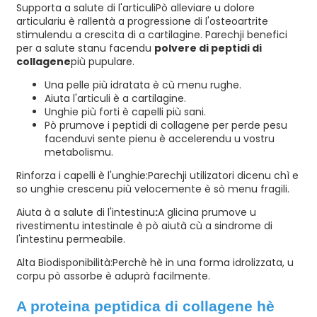
Supporta a salute di l'articuli
Pò alleviare u dolore
articulariu è rallentà a progressione di l'osteoartrite
stimulendu a crescita di a cartilagine. Parechji benefici
per a salute stanu facendu
polvere di peptidi di
collagene
più pupulare.
Una pelle più idratata è cù menu rughe.
Aiuta l'articuli è a cartilagine.
Unghie più forti è capelli più sani.
Pò prumove i peptidi di collagene per perde pesu
facenduvi sente pienu è accelerendu u vostru
metabolismu.
Rinforza i capelli è l'unghie:
Parechji utilizatori dicenu chì e
so unghie crescenu più velocemente è sò menu fragili.
Aiuta à a salute di l'intestinu
:
A glicina prumove u
rivestimentu intestinale è pò aiutà cù a sindrome di
l'intestinu permeabile.
Alta Biodisponibilità:
Perchè hè in una forma idrolizzata, u
corpu pò assorbe è aduprà facilmente.
A proteina peptidica di collagene hè