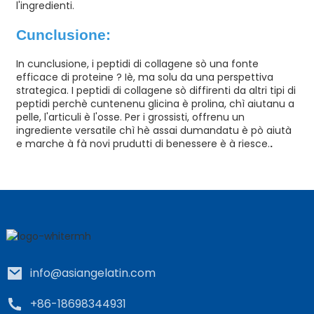
l'ingredienti.
Cunclusione:
In cunclusione, i peptidi di collagene sò una fonte
efficace di proteine ​​? Iè, ma solu da una perspettiva
strategica. I peptidi di collagene sò diffirenti da altri tipi di
peptidi perchè cuntenenu glicina è prolina, chì aiutanu a
pelle, l'articuli è l'osse. Per i grossisti, offrenu un
ingrediente versatile chì hè assai dumandatu è pò aiutà
e marche à fà novi prudutti di benessere è à riesce.
.
info@asiangelatin.com
+86-18698344931