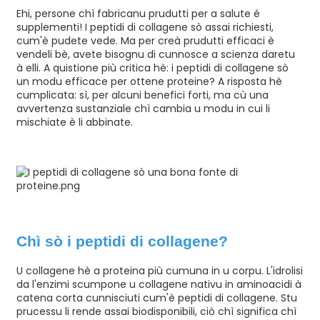
Ehi, persone chì fabricanu prudutti per a salute è
supplementi! I peptidi di collagene sò assai richiesti,
cum'è pudete vede. Ma per creà prudutti efficaci è
vendeli bè, avete bisognu di cunnosce a scienza daretu
à elli. A quistione più critica hè: i peptidi di collagene sò
un modu efficace per ottene proteine? A risposta hè
cumplicata: sì, per alcuni benefici forti, ma cù una
avvertenza sustanziale chì cambia u modu in cui li
mischiate è li abbinate.
n
Chì sò i peptidi di collagene?
U collagene hè a proteina più cumuna in u corpu. L'idrolisi
da l'enzimi scumpone u collagene nativu in aminoacidi à
catena corta cunnisciuti cum'è peptidi di collagene. Stu
prucessu li rende assai biodisponibili, ciò chì significa chì