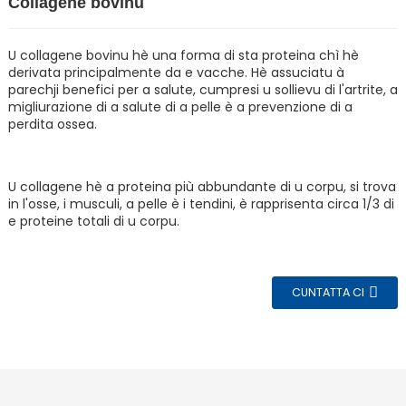
Collagene bovinu
U collagene bovinu hè una forma di sta proteina chì hè
derivata principalmente da e vacche. Hè assuciatu à
parechji benefici per a salute, cumpresi u sollievu di l'artrite, a
migliurazione di a salute di a pelle è a prevenzione di a
perdita ossea.
U collagene hè a proteina più abbundante di u corpu, si trova
in l'osse, i musculi, a pelle è i tendini, è rapprisenta circa 1/3 di
e proteine ​​totali di u corpu.
n
CUNTATTA CI